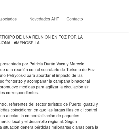
Asociados
Novedades AHT
Contacto
RTICIPÓ DE UNA REUNIÓN EN FOZ POR LA
IONAL #MENOSFILA
 representada por Patricia Durán Vaca y Marcelo
 de una reunión con el secretario de Turismo de Foz
uno Petrycoski para abordar el impacto de las
so fronterizo y acompañar la campaña binacional
romueve medidas para agilizar la circulación sin
oles correspondientes.
tro, referentes del sector turístico de Puerto Iguazú y
eñas coincidieron en que las largas filas en el control
ino afectan la comercialización de paquetes
mercio local y el desarrollo regional. Según
a situación genera pérdidas millonarias diarias para la