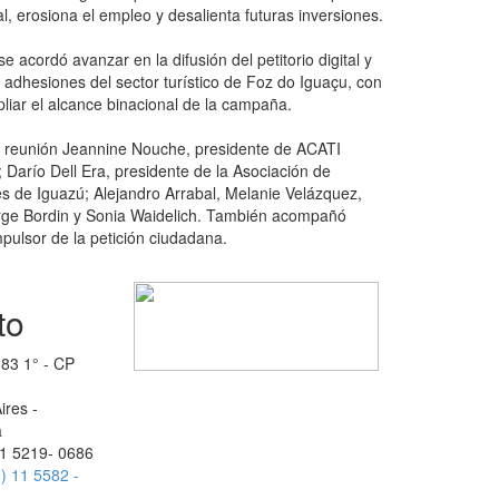
, erosiona el empleo y desalienta futuras inversiones.
 acordó avanzar en la difusión del petitorio digital y
adhesiones del sector turístico de Foz do Iguaçu, con
pliar el alcance binacional de la campaña.
la reunión Jeannine Nouche, presidente de ACATI
; Darío Dell Era, presidente de la Asociación de
s de Iguazú; Alejandro Arrabal, Melanie Velázquez,
rge Bordin y Sonia Waidelich. También acompañó
mpulsor de la petición ciudadana.
to
383 1° - CP
ires -
a
11 5219- 0686
) 11 5582 -