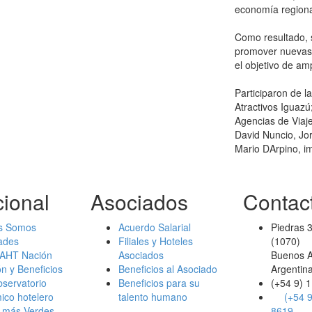
economía regional
Como resultado, se
promover nuevas 
el objetivo de am
Participaron de 
Atractivos Iguazú
Agencias de Viaje
David Nuncio, Jo
Mario DArpino, i
cional
Asociados
Contac
s Somos
Acuerdo Salarial
Piedras 
ades
Filiales y Hoteles
(1070)
 AHT Nación
Asociados
Buenos A
n y Beneficios
Beneficios al Asociado
Argentin
servatorio
Beneficios para su
(+54 9) 
co hotelero
talento humano
(+54 9
 más Verdes
8619