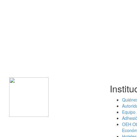
Institu
Quiéne
Autorid
Equipo
Adhesió
OEH Ob
Económi
Hoteles