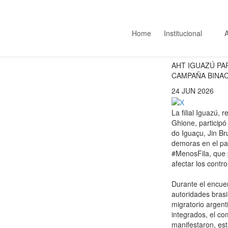
Home
Institucional
AHT IGUAZÚ PA
CAMPAÑA BINAC
24 JUN 2026
La filial Iguazú,
Ghione, participó
do Iguaçu, Jin Br
demoras en el pa
#MenosFila, que p
afectar los contr
Durante el encuen
autoridades brasil
migratorio argent
integrados, el co
manifestaron, est